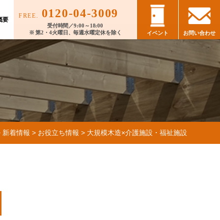
0120-04-3009
FREE.
概要
受付時間／9:00～18:00
※ 第2・4火曜日、毎週水曜定休を除く
イベント
お問い合わせ
>
新着情報
>
お役立ち情報
>
大規模木造×介護施設・福祉施設