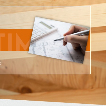
TIMATE
り